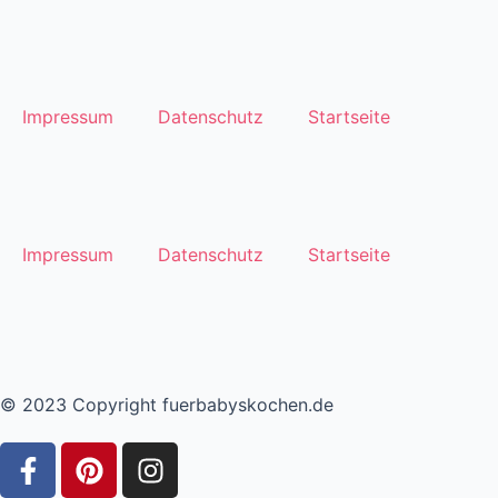
Impressum
Datenschutz
Startseite
Impressum
Datenschutz
Startseite
© 2023 Copyright fuerbabyskochen.de
F
P
I
a
i
n