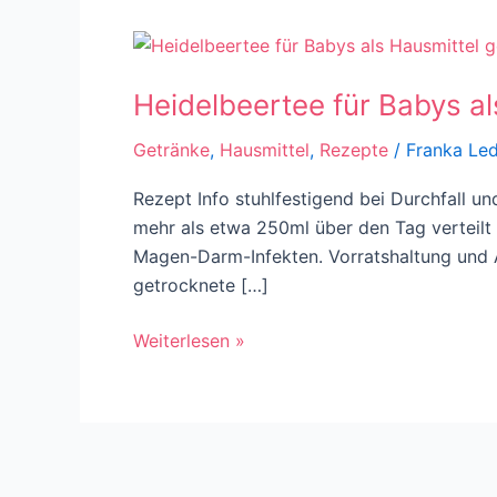
Heidelbeertee
für
Heidelbeertee für Babys al
Babys
als
Getränke
,
Hausmittel
,
Rezepte
/
Franka Le
Hausmittel
gegen
Rezept Info stuhlfestigend bei Durchfall un
Durchfall
mehr als etwa 250ml über den Tag verteilt 
Magen-Darm-Infekten. Vorratshaltung und A
getrocknete […]
Weiterlesen »