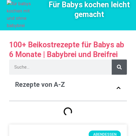
Für Babys kochen leicht
Zum
Inhalt
gemacht
springen
100+ Beikostrezepte für Babys ab
6 Monate | Babybrei und Breifrei
S
u
c
Rezepte von A-Z
h
e
ABENDESSEN