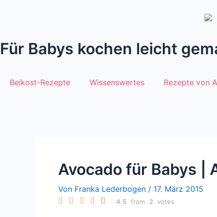
Zum
Beitragsnavigation
Inhalt
springen
Für Babys kochen leicht gem
Beikost-Rezepte
Wissenswertes
Rezepte von 
Avocado für Babys |
Von
Franka Lederbogen
/
17. März 2015
4.5
from
2
votes