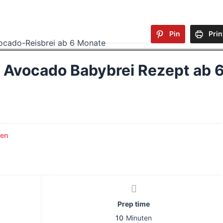
Pin
Prin
| Avocado Babybrei Rezept ab 
sen
Prep time
10
Minuten