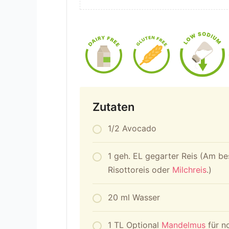
Zutaten
1/2
Avocado
1
geh. EL
gegarter Reis (Am bes
Risottoreis oder
Milchreis
.)
20
ml
Wasser
1
TL
Optional
Mandelmus
für n