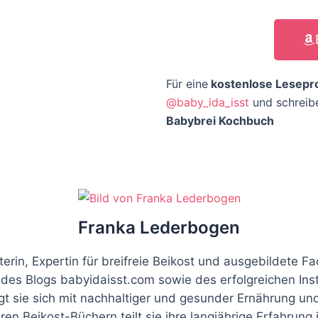
Für eine
kostenlose Lesepr
@baby_ida_isst
und schreibe
Babybrei Kochbuch
Franka Lederbogen
rin, Expertin für breifreie Beikost und ausgebildete Fac
n des Blogs babyidaisst.com sowie des erfolgreichen In
t sie sich mit nachhaltiger und gesunder Ernährung und
ren Beikost-Büchern teilt sie ihre langjährige Erfahrun