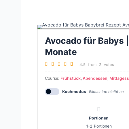
Avocado für Babys 
Monate
4.5
from
2
votes
Course:
Frühstück
,
Abendessen
,
Mittages
Kochmodus
Bildschirm bleibt an
Portionen
1-2
Portionen