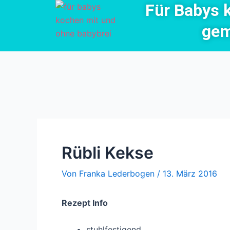
Für Babys 
Zum
Beitragsnavigation
Inhalt
gem
springen
Rübli Kekse
Von
Franka Lederbogen
/
13. März 2016
Rezept Info
stuhlfestigend