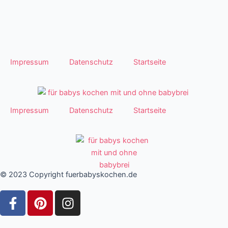
Impressum
Datenschutz
Startseite
Impressum
Datenschutz
Startseite
© 2023 Copyright fuerbabyskochen.de
F
P
I
a
i
n
c
n
s