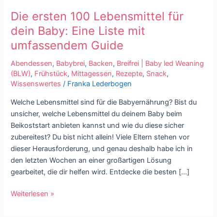
ersten
Die ersten 100 Lebensmittel für
100
Lebensmittel
dein Baby: Eine Liste mit
für
umfassendem Guide
dein
Baby:
Abendessen
,
Babybrei
,
Backen
,
Breifrei | Baby led Weaning
Eine
(BLW)
,
Frühstück
,
Mittagessen
,
Rezepte
,
Snack
,
Wissenswertes
/
Franka Lederbogen
Liste
mit
Welche Lebensmittel sind für die Babyernährung? Bist du
umfassendem
unsicher, welche Lebensmittel du deinem Baby beim
Guide
Beikoststart anbieten kannst und wie du diese sicher
zubereitest? Du bist nicht allein! Viele Eltern stehen vor
dieser Herausforderung, und genau deshalb habe ich in
den letzten Wochen an einer großartigen Lösung
gearbeitet, die dir helfen wird. Entdecke die besten […]
Weiterlesen »