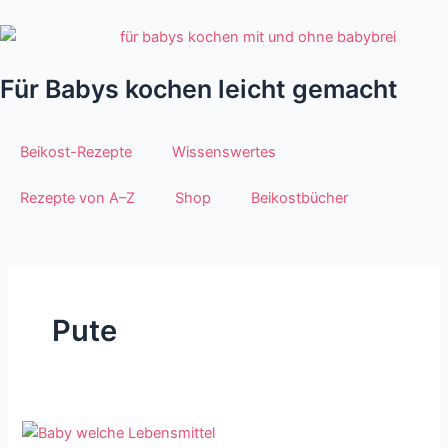
Zum
Inhalt
springen
Für Babys kochen leicht gemacht
Beikost-Rezepte
Wissenswertes
Rezepte von A–Z
Shop
Beikostbücher
Pute
Die