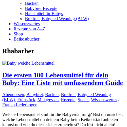
Backen
Babybrei-Rezepte
Hausmittel für Babys
Breifrei | Baby led Weaning (BLW)
Wissenswertes
Rezepte von A–Z
Shop
Beikostbücher
Rhabarber
Die ersten 100 Lebensmittel für dein
Baby: Eine Liste mit umfassendem Guide
Abendessen
,
Babybrei
,
Backen
,
Breifrei | Baby led Weaning
(BLW)
,
Frühstück
,
Mittagessen
,
Rezepte
,
Snack
,
Wissenswertes
/
Franka Lederbogen
Welche Lebensmittel sind für die Babyernährung? Bist du unsicher,
welche Lebensmittel du deinem Baby beim Beikoststart anbieten
kannst und wie du diese sicher zubereitest? Du bist nicht allein!