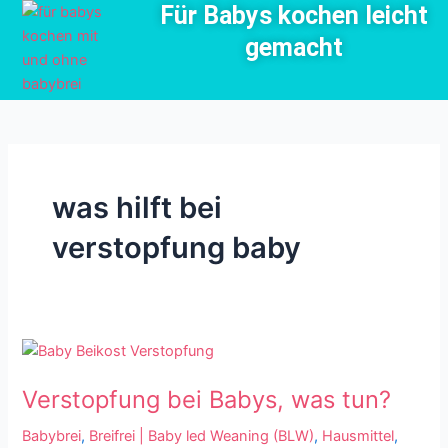
Für Babys kochen leicht
Zum
Inhalt
gemacht
springen
was hilft bei
verstopfung baby
Verstopfung
bei
Verstopfung bei Babys, was tun?
Babys,
was
Babybrei
,
Breifrei | Baby led Weaning (BLW)
,
Hausmittel
,
tun?