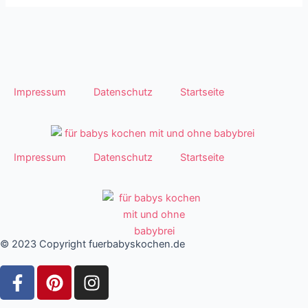
Impressum
Datenschutz
Startseite
Impressum
Datenschutz
Startseite
© 2023 Copyright fuerbabyskochen.de
F
P
I
a
i
n
c
n
s