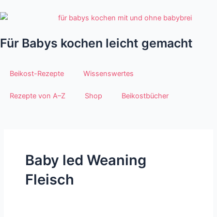
Zum
Inhalt
springen
Für Babys kochen leicht gemacht
Beikost-Rezepte
Wissenswertes
Rezepte von A–Z
Shop
Beikostbücher
Baby led Weaning
Fleisch