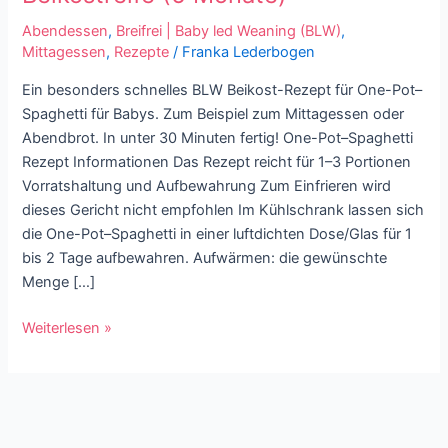
Schnelles
Beikost-
Abendessen
,
Breifrei | Baby led Weaning (BLW)
,
Mittagessen
,
Rezepte
/
Franka Lederbogen
Rezept
ab
Ein besonders schnelles BLW Beikost-Rezept für One-Pot–
Beikostreife
Spaghetti für Babys. Zum Beispiel zum Mittagessen oder
(6
Abendbrot. In unter 30 Minuten fertig! One-Pot–Spaghetti
Monate)
Rezept Informationen Das Rezept reicht für 1–3 Portionen
Vorratshaltung und Aufbewahrung Zum Einfrieren wird
dieses Gericht nicht empfohlen Im Kühlschrank lassen sich
die One-Pot–Spaghetti in einer luftdichten Dose/Glas für 1
bis 2 Tage aufbewahren. Aufwärmen: die gewünschte
Menge […]
Weiterlesen »