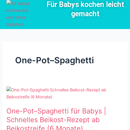
Für Babys kochen leicht
Zum
Inhalt
gemacht
springen
One-Pot–Spaghetti
One-
Pot–
Spaghetti
One-Pot–Spaghetti für Babys |
für
Babys
Schnelles Beikost-Rezept ab
|
Beikostreife (6 Monate)