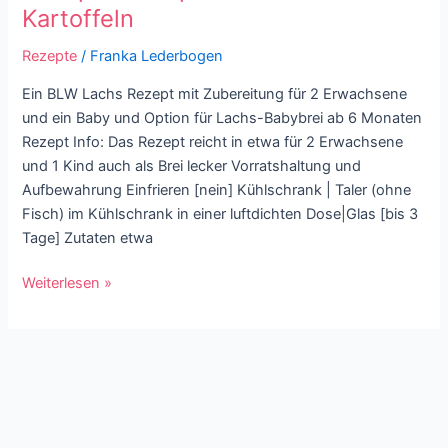
zubereiten
Kartoffeln
|
Rezept:
Rezepte
/
Franka Lederbogen
Blattspinat
Ein BLW Lachs Rezept mit Zubereitung für 2 Erwachsene
mit
und ein Baby und Option für Lachs-Babybrei ab 6 Monaten
Lachs
Rezept Info: Das Rezept reicht in etwa für 2 Erwachsene
und
und 1 Kind auch als Brei lecker Vorratshaltung und
Kartoffeln
Aufbewahrung Einfrieren [nein] Kühlschrank | Taler (ohne
Fisch) im Kühlschrank in einer luftdichten Dose|Glas [bis 3
Tage] Zutaten etwa
Weiterlesen »