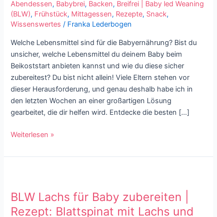
Baby:
Abendessen
,
Babybrei
,
Backen
,
Breifrei | Baby led Weaning
Eine
(BLW)
,
Frühstück
,
Mittagessen
,
Rezepte
,
Snack
,
Wissenswertes
/
Franka Lederbogen
Liste
mit
Welche Lebensmittel sind für die Babyernährung? Bist du
umfassendem
unsicher, welche Lebensmittel du deinem Baby beim
Guide
Beikoststart anbieten kannst und wie du diese sicher
zubereitest? Du bist nicht allein! Viele Eltern stehen vor
dieser Herausforderung, und genau deshalb habe ich in
den letzten Wochen an einer großartigen Lösung
gearbeitet, die dir helfen wird. Entdecke die besten […]
Weiterlesen »
BLW
Lachs
BLW Lachs für Baby zubereiten |
für
Baby
Rezept: Blattspinat mit Lachs und