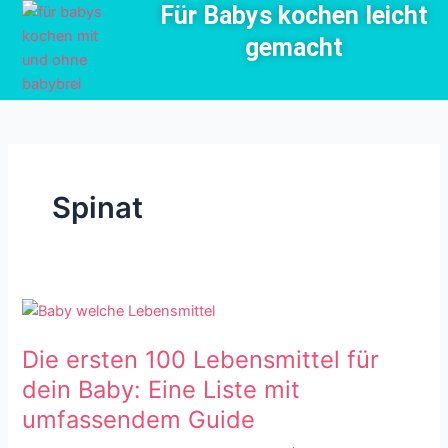
Für Babys kochen leicht
Zum
Inhalt
gemacht
springen
Spinat
Die
ersten
Die ersten 100 Lebensmittel für
100
Lebensmittel
dein Baby: Eine Liste mit
für
umfassendem Guide
dein