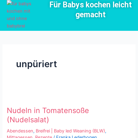
Für Babys kochen leicht
Zum
Inhalt
gemacht
springen
unpüriert
Nudeln
in
Nudeln in Tomatensoße
Tomatensoße
(Nudelsalat)
(Nudelsalat)
Abendessen
,
Breifrei | Baby led Weaning (BLW)
,
Mittagessen
,
Rezepte
/
Franka Lederbogen