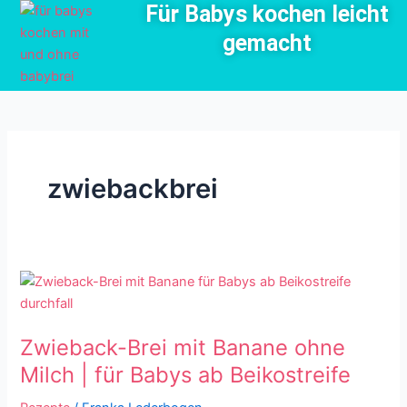
Für Babys kochen leicht
Zum
Inhalt
gemacht
springen
zwiebackbrei
Zwieback-
Brei
mit
Zwieback-Brei mit Banane ohne
Banane
ohne
Milch | für Babys ab Beikostreife
Milch