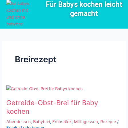
Für Babys kochen leicht
Zum
Inhalt
gemacht
springen
Breirezept
Getreide-
Obst-
Getreide-Obst-Brei für Baby
Brei
für
kochen
Baby
Abendessen
,
Babybrei
,
Frühstück
,
Mittagessen
,
Rezepte
/
kochen
Franka Lederbogen