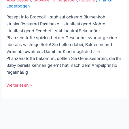
Abendessen
,
Babybrei
,
Mittagessen
,
Rezepte
/
Franka
|
Lederbogen
Beikost
Rezept
Rezept Info Broccoli – stuhlauflockernd Blumenkohl –
ab
stuhlauflockernd Pastinake – stuhlfestigend Möhre –
6
stuhlfestigend Fenchel – stuhlneutral Sekundäre
Monate
Pflanzenstoffe spielen bei der Gesundheitsvorsorge eine
überaus wichtige Rolle! Sie helfen dabei, Bakterien und
Viren abzuwehren. Damit Ihr Kind möglichst alle
Pflanzenstoffe bekommt, sollten Sie Gemüsesorten, die Ihr
Baby bereits kennen gelernt hat, nach dem Ampelprinzip
regelmäßig
Weiterlesen »