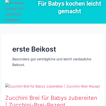
Für Babys kochen leicht
Zum
Seitennummerierung
Inhalt
der
gemacht
springen
Beiträge
erste Beikost
Besonders gut verträgliche und leicht verdauliche
Beikost.
Zucchini
Brei
Zucchini Brei für Babys zubereiten
für
Babys
| Zucchini-Brei-Rezept