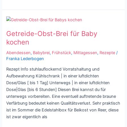
Getreide-
Obst-
Getreide-Obst-Brei für Baby
Brei
für
kochen
Baby
Abendessen
,
Babybrei
,
Frühstück
,
Mittagessen
,
Rezepte
/
kochen
Franka Lederbogen
Rezept Info stuhlauflockernd Vorratshaltung und
Aufbewahrung Kühlschrank | in einer luftdichten
Dose/Glas [ bis 1 Tag] Unterwegs | in einer luftdichten
Dose|Glas [bis 6 Stunden] Diesen Brei kannst du für
unterwegs vorbereiten. Eine eventuell auftretende braune
Verfärbung bedeutet keinen Qualitätsverlust. Sehr praktisch
ist im Sommer die Edelstahlbox für Beikost von Reer, diese
ist zwar eigentlich als