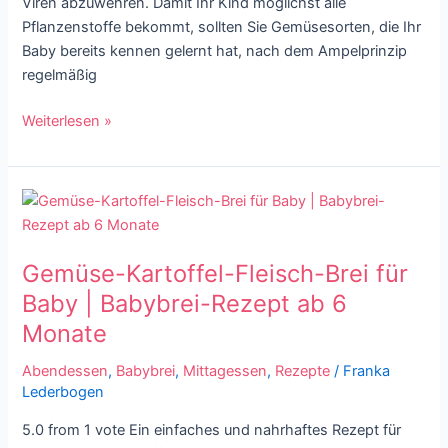
Viren abzuwehren. Damit Ihr Kind möglichst alle
Pflanzenstoffe bekommt, sollten Sie Gemüsesorten, die Ihr
Baby bereits kennen gelernt hat, nach dem Ampelprinzip
regelmäßig
Weiterlesen »
Gemüse-
Kartoffel-
Fleisch-
Gemüse-Kartoffel-Fleisch-Brei für
Brei
für
Baby | Babybrei-Rezept ab 6
Baby
Monate
|
Babybrei-
Abendessen
,
Babybrei
,
Mittagessen
,
Rezepte
/
Franka
Lederbogen
Rezept
ab
5.0 from 1 vote Ein einfaches und nahrhaftes Rezept für
6