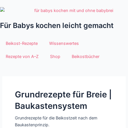
Zum
Inhalt
springen
Für Babys kochen leicht gemacht
Beikost-Rezepte
Wissenswertes
Rezepte von A–Z
Shop
Beikostbücher
Grundrezepte für Breie |
Baukastensystem
Grundrezepte für die Beikostzeit nach dem
Baukastenprinzip.