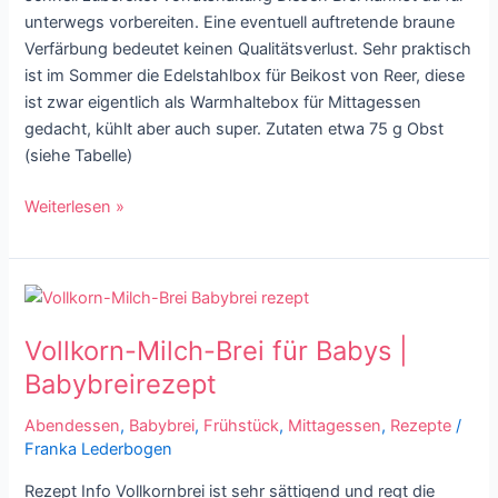
unterwegs vorbereiten. Eine eventuell auftretende braune
Verfärbung bedeutet keinen Qualitätsverlust. Sehr praktisch
ist im Sommer die Edelstahlbox für Beikost von Reer, diese
ist zwar eigentlich als Warmhaltebox für Mittagessen
gedacht, kühlt aber auch super. Zutaten etwa 75 g Obst
(siehe Tabelle)
Weiterlesen »
Vollkorn-
Milch-
Vollkorn-Milch-Brei für Babys |
Brei
für
Babybreirezept
Babys
Abendessen
,
Babybrei
,
Frühstück
,
Mittagessen
,
Rezepte
/
|
Franka Lederbogen
Babybreirezept
Rezept Info Vollkornbrei ist sehr sättigend und regt die