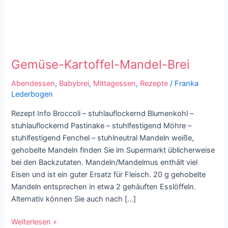
Gemüse-
Kartoffel-
Gemüse-Kartoffel-Mandel-Brei
Mandel-
Brei
Abendessen
,
Babybrei
,
Mittagessen
,
Rezepte
/
Franka
Lederbogen
Rezept Info Broccoli – stuhlauflockernd Blumenkohl –
stuhlauflockernd Pastinake – stuhlfestigend Möhre –
stuhlfestigend Fenchel – stuhlneutral Mandeln weiße,
gehobelte Mandeln finden Sie im Supermarkt üblicherweise
bei den Backzutaten. Mandeln/Mandelmus enthält viel
Eisen und ist ein guter Ersatz für Fleisch. 20 g gehobelte
Mandeln entsprechen in etwa 2 gehäuften Esslöffeln.
Alternativ können Sie auch nach […]
Weiterlesen »