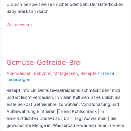
C durch beispielsweise Früchte oder Saft. Der Haferflocken
Baby Brei kann durch
Weiterlesen »
Gemüse-
Getreide-
Gemüse-Getreide-Brei
Brei
Abendessen
,
Babybrei
,
Mittagessen
,
Rezepte
/
Franka
Lederbogen
Rezept Info Ein Gemüse–Getreidebrei schmeckt sehr mild
und ist leicht verdaulich. In vielen Kulturen ist es üblich als
erste Beikost Getreidebrei zu wählen. Vorratshaltung und
Aufbewahrung Einfrieren |[ nein] Kühlschrank | in
einer luftdichten Dose/Glas [ bis 1 Tag] Aufwärmen | die
gewünschte Menge im Wasserbad erwärmen oder in einem