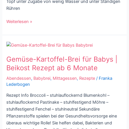
Topf unter Zugabe von wenig Wasser und unter Ständigen
Rühren
Weiterlesen »
Gemüse-
Kartoffel-
Gemüse-Kartoffel-Brei für Babys |
Brei
für
Beikost Rezept ab 6 Monate
Babys
Abendessen
,
Babybrei
,
Mittagessen
,
Rezepte
/
Franka
|
Lederbogen
Beikost
Rezept
Rezept Info Broccoli – stuhlauflockernd Blumenkohl –
ab
stuhlauflockernd Pastinake – stuhlfestigend Möhre –
6
stuhlfestigend Fenchel – stuhlneutral Sekundäre
Monate
Pflanzenstoffe spielen bei der Gesundheitsvorsorge eine
überaus wichtige Rolle! Sie helfen dabei, Bakterien und