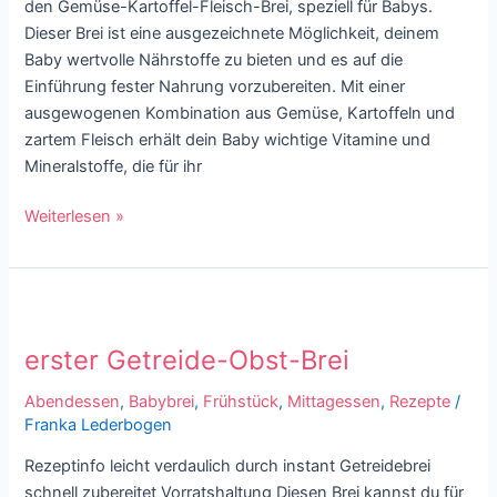
den Gemüse-Kartoffel-Fleisch-Brei, speziell für Babys.
Monate
Dieser Brei ist eine ausgezeichnete Möglichkeit, deinem
Baby wertvolle Nährstoffe zu bieten und es auf die
Einführung fester Nahrung vorzubereiten. Mit einer
ausgewogenen Kombination aus Gemüse, Kartoffeln und
zartem Fleisch erhält dein Baby wichtige Vitamine und
Mineralstoffe, die für ihr
Weiterlesen »
erster
Getreide-
erster Getreide-Obst-Brei
Obst-
Brei
Abendessen
,
Babybrei
,
Frühstück
,
Mittagessen
,
Rezepte
/
Franka Lederbogen
Rezeptinfo leicht verdaulich durch instant Getreidebrei
schnell zubereitet Vorratshaltung Diesen Brei kannst du für